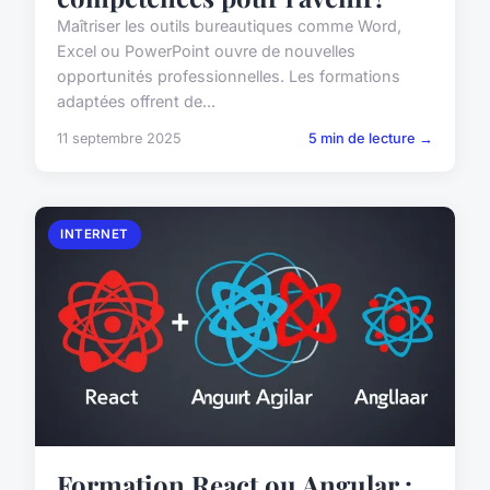
Maîtriser les outils bureautiques comme Word,
Excel ou PowerPoint ouvre de nouvelles
opportunités professionnelles. Les formations
adaptées offrent de...
11 septembre 2025
5 min de lecture →
INTERNET
Formation React ou Angular :