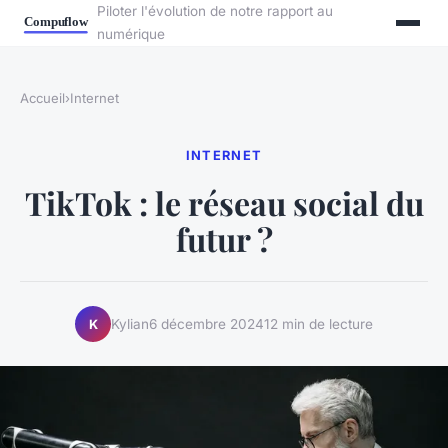
Piloter l'évolution de notre rapport au
numérique
Accueil
›
Internet
INTERNET
TikTok : le réseau social du
futur ?
Kylian
6 décembre 2024
12 min de lecture
K