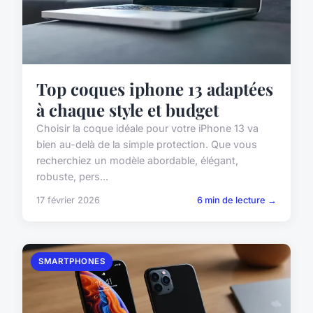
Top coques iphone 13 adaptées
à chaque style et budget
Choisir la coque idéale pour votre iPhone 13 va
bien au-delà de la simple protection. Que vous
recherchiez un modèle abordable, élégant,
robuste, pers...
17 février 2026
6 min de lecture →
SMARTPHONES