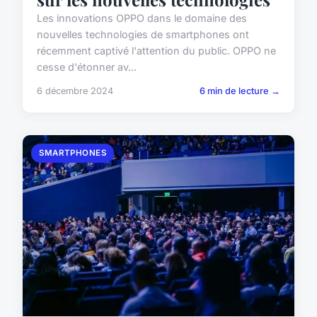
Les innovations OPPO dans le domaine des
nouvelles technologies de smartphones ont
récemment captivé l'attention du public. OPPO ne
cesse d'étonner av...
6 décembre 2024
6 min de lecture →
SMARTPHONES