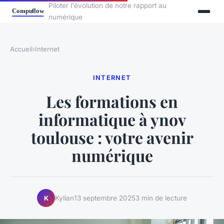
Piloter l'évolution de notre rapport au
numérique
Accueil
›
Internet
INTERNET
Les formations en
informatique à ynov
toulouse : votre avenir
numérique
Kylian
13 septembre 2025
3 min de lecture
K