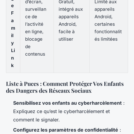
d’écran,
Gratuit,
Limité aux
e
surveillan
intégré aux
appareils
F
ce de
appareils
Android,
a
l’activité
Android,
certaines
m
en ligne,
facile à
fonctionnalit
il
blocage
utiliser
és limitées
y
de
Li
contenus
n
k
Liste à Puces : Comment Protéger Vos Enfants
des Dangers des Réseaux Sociaux
Sensibilisez vos enfants au cyberharcèlement
:
Expliquez ce qu’est le cyberharcèlement et
comment le signaler.
Configurez les paramètres de confidentialité
: