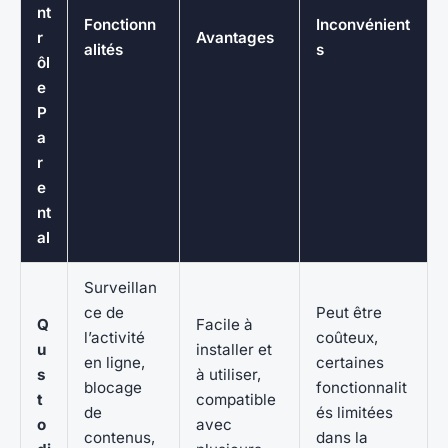
nt
Fonctionn
Inconvénient
r
Avantages
alités
s
ôl
e
P
a
r
e
nt
al
Surveillan
ce de
Peut être
Q
Facile à
l’activité
coûteux,
u
installer et
en ligne,
certaines
s
à utiliser,
blocage
fonctionnalit
t
compatible
de
és limitées
o
avec
contenus,
dans la