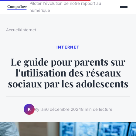
Piloter l'évolution de notre rapport au
numérique
Accueil
›
Internet
INTERNET
Le guide pour parents sur
l'utilisation des réseaux
sociaux par les adolescents
Kylian
6 décembre 2024
8 min de lecture
K