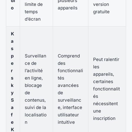
di
plusieurs
limite de
version
o
appareils
temps
gratuite
d’écran
K
a
s
p
Surveillan
Comprend
Peut ralentir
e
ce de
des
les
r
l’activité
fonctionnali
appareils,
s
en ligne,
tés
certaines
k
blocage
avancées
fonctionnalit
y
de
de
és
S
contenus,
surveillanc
nécessitent
a
suivi de la
e, interface
une
f
localisatio
utilisateur
inscription
e
n
intuitive
K