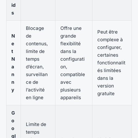
id
s
Blocage
Offre une
Peut être
N
de
grande
complexe à
e
contenus,
flexibilité
configurer,
t
limite de
dans la
certaines
N
temps
configurati
fonctionnalit
a
d’écran,
on,
és limitées
n
surveillan
compatible
dans la
n
ce de
avec
version
y
l’activité
plusieurs
gratuite
en ligne
appareils
G
o
Limite de
o
temps
gl