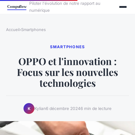
Piloter l'évolution de notre rapport au
numérique
Accueil
›
Smartphones
SMARTPHONES
OPPO et l'innovation :
Focus sur les nouvelles
technologies
Kylian
6 décembre 2024
6 min de lecture
K