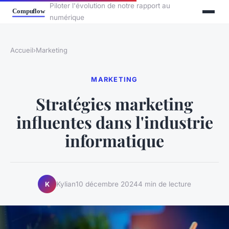
Piloter l'évolution de notre rapport au
numérique
Accueil
›
Marketing
MARKETING
Stratégies marketing
influentes dans l'industrie
informatique
Kylian
10 décembre 2024
4 min de lecture
K