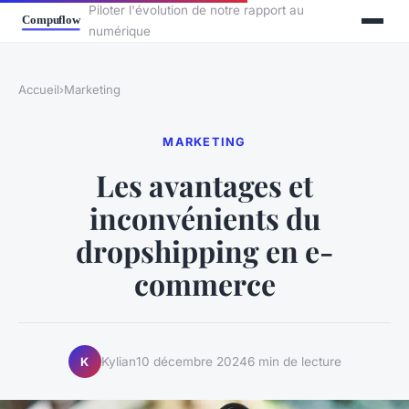
Piloter l'évolution de notre rapport au
numérique
Accueil
›
Marketing
MARKETING
Les avantages et
inconvénients du
dropshipping en e-
commerce
Kylian
10 décembre 2024
6 min de lecture
K