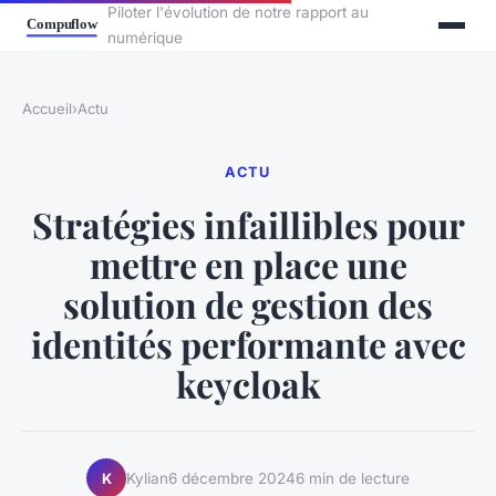
Piloter l'évolution de notre rapport au
numérique
Accueil
›
Actu
ACTU
Stratégies infaillibles pour
mettre en place une
solution de gestion des
identités performante avec
keycloak
Kylian
6 décembre 2024
6 min de lecture
K