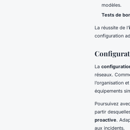
modèles.
Tests de bo
La réussite de l’
configuration a
Configurat
La
configurati
réseaux. Comme
l’organisation e
équipements sim
Poursuivez avec 
partir desquelle
proactive
. Adap
aux incidents.