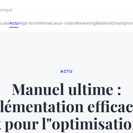
mérique
cueil
Actu
High tech
Internet
Jeux-video
Marketing
Matériel
Smartpho
ACTU
Manuel ultime :
lémentation efficac
 pour l"optimisatio