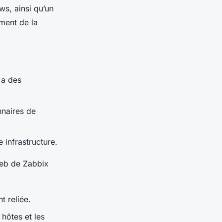
s, ainsi qu’un
ment de la
 a des
nnaires de
 infrastructure.
 web de Zabbix
t reliée.
hôtes et les