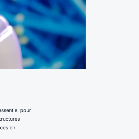
essentiel pour
tructures
ices en