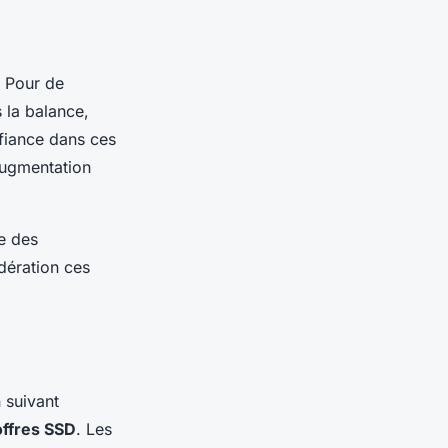
. Pour de
 la balance,
nfiance dans ces
augmentation
se des
dération ces
 suivant
offres SSD
. Les