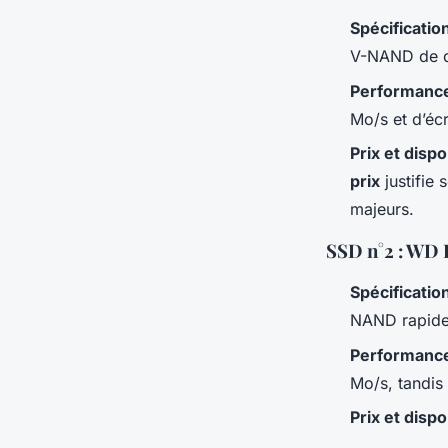
Spécificatio
V-NAND de qua
Performance
Mo/s et d’éc
Prix et dispo
prix
justifie 
majeurs.
SSD n°2 : WD 
Spécificatio
NAND rapide
Performance
Mo/s, tandis
Prix et dispo