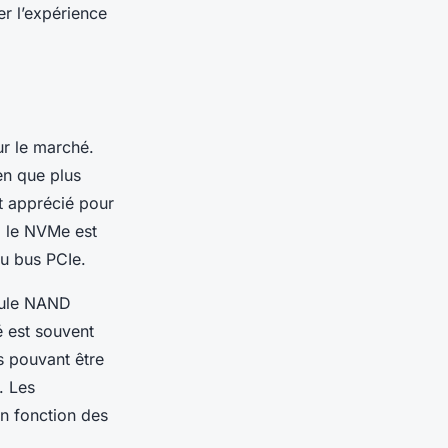
r l’expérience
ur le marché.
en que plus
st apprécié pour
, le NVMe est
du bus PCIe.
llule NAND
é est souvent
s pouvant être
. Les
en fonction des