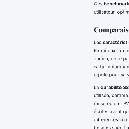
Ces
benchmark
utilisateur, opti
Comparaiso
Les
caractérist
Parmi eux, on t
ancien, reste po
sa taille compa
réputé pour sa v
La
durabilité S
utilisée, comme
mesurée en TBW 
écrites avant q
différences en m
besoins spécifiqu