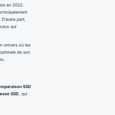
tes en 2022.
principalement
 D’autre part,
 ceux qui
n univers où les
optimale de son
es.
omparaison SSD
tesse SSD
, qui