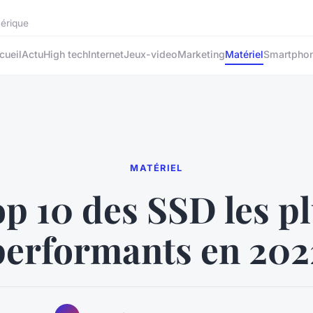
mérique
cueil
Actu
High tech
Internet
Jeux-video
Marketing
Matériel
Smartpho
MATÉRIEL
p 10 des SSD les p
performants en 202