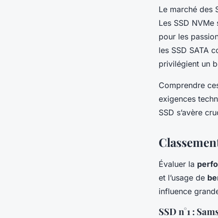
Le marché des 
Les SSD NVMe so
pour les passion
les SSD SATA co
privilégient un 
Comprendre ces 
exigences techn
SSD s’avère cru
Classement
Évaluer la
perf
et l’usage de
be
influence grande
SSD n°1 : Sam