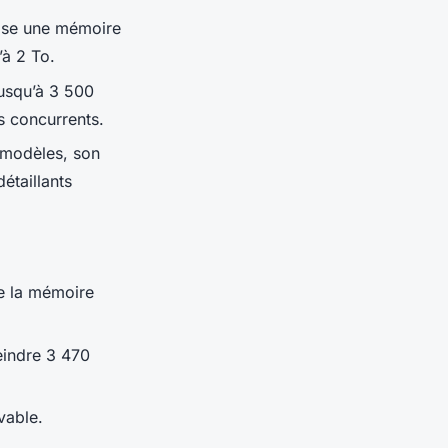
lise une mémoire
’à 2 To.
jusqu’à 3 500
s concurrents.
 modèles, son
étaillants
de la mémoire
eindre 3 470
vable.