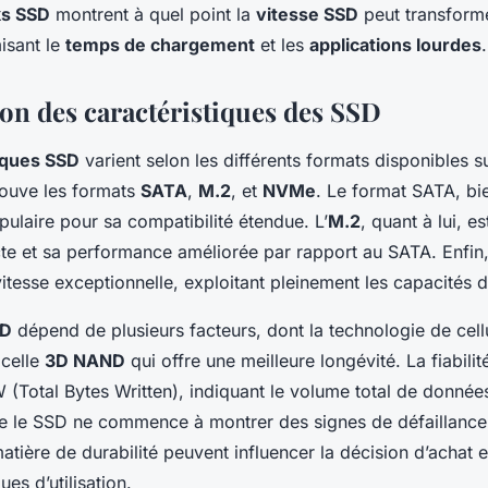
s SSD
montrent à quel point la
vitesse SSD
peut transforme
misant le
temps de chargement
et les
applications lourdes
.
n des caractéristiques des SSD
iques SSD
varient selon les différents formats disponibles s
rouve les formats
SATA
,
M.2
, et
NVMe
. Le format SATA, bi
pulaire pour sa compatibilité étendue. L’
M.2
, quant à lui, e
cte et sa performance améliorée par rapport au SATA. Enfin
itesse exceptionnelle, exploitant pleinement les capacités 
SD
dépend de plusieurs facteurs, dont la technologie de ce
 celle
3D NAND
qui offre une meilleure longévité. La fiabilit
(Total Bytes Written), indiquant le volume total de donnée
ue le SSD ne commence à montrer des signes de défaillance
atière de durabilité peuvent influencer la décision d’achat 
es d’utilisation.