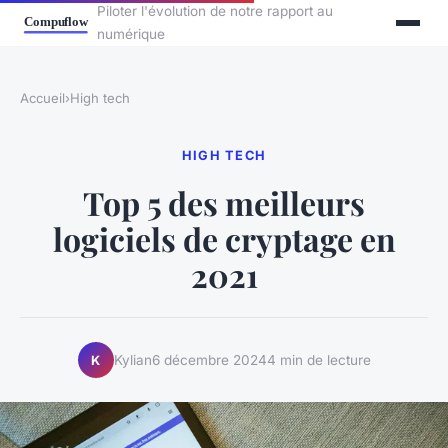
Piloter l'évolution de notre rapport au
numérique
Accueil
›
High tech
HIGH TECH
Top 5 des meilleurs
logiciels de cryptage en
2021
Kylian
6 décembre 2024
4 min de lecture
K